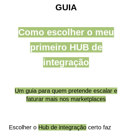
GUIA
Como escolher o meu
primeiro HUB de
integração
Um guia para quem pretende escalar e
faturar mais nos marketplaces
Escolher o
Hub de integração
certo faz