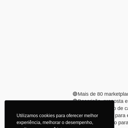
🟢Mais de 80 marketpl
🟢Descrição, proposta e
🟢Perfil estratégico de
🟢Direcionamento para 
Utilizamos cookies para oferecer melhor
🟢Conteúdo prático par
experiência, melhorar o desempenho,